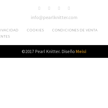
info@pearlknitter.com
RIVACIDAD
COOKIES
CONDICIONES DE VENTA
ENTES
©2017 Pearl Knitter. Diseño
Meisi