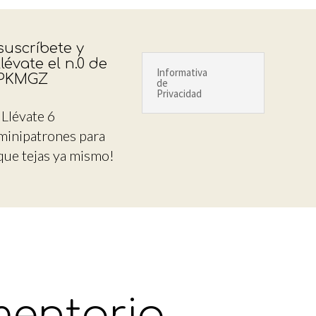
suscríbete y
llévate el n.0 de
Informativa
PKMGZ
de
Privacidad
¡Llévate 6
minipatrones para
que tejas ya mismo!
mentario