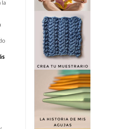
 la
a
ido
ás
y