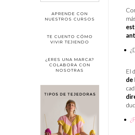
Com
APRENDE CON
más
NUESTROS CURSOS
est
an
TE CUENTO CÓMO
VIVIR TEJIENDO
¿
¿ERES UNA MARCA?
COLABORA CON
El 
NOSOTRAS
de 
cad
dir
dud
¿