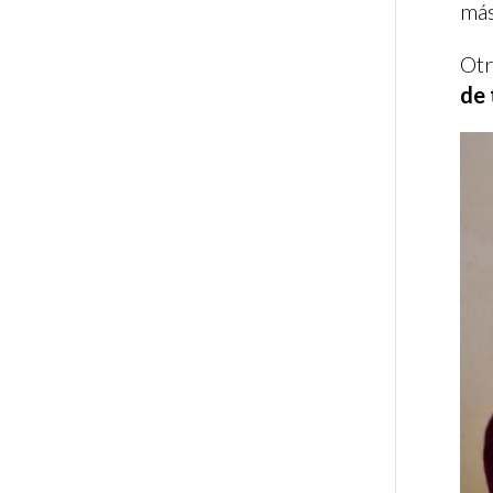
más
Otr
de 