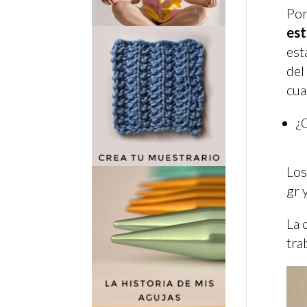
Por
es
est
del
cua
¿
Los
gr 
La 
tra