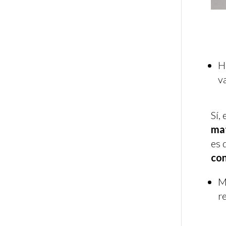
H
v
Sí,
mat
es 
con
M
r