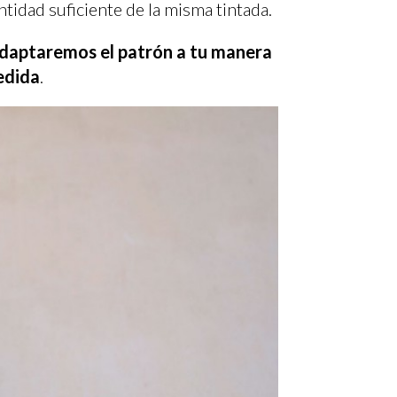
ntidad suficiente de la misma tintada.
adaptaremos el patrón a tu manera
edida
.