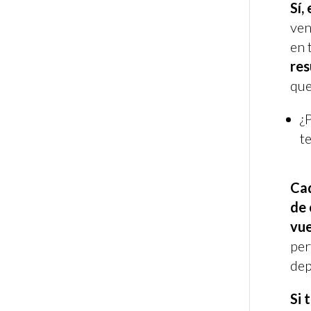
Sí,
ven
en
res
que
¿
t
Cad
de 
vue
per
dep
Si 