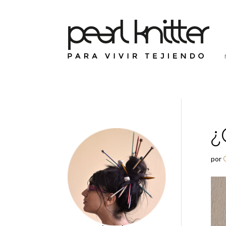
¿
por