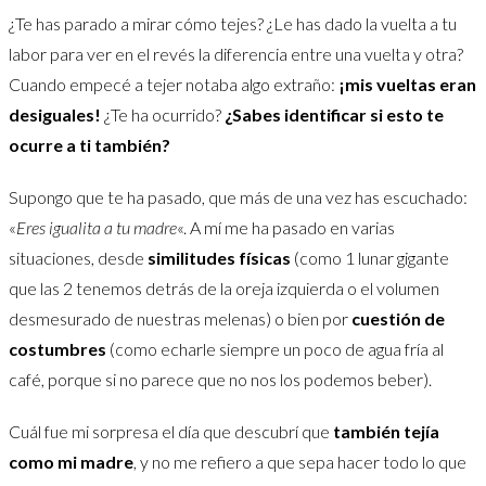
¿Te has parado a mirar cómo tejes? ¿Le has dado la vuelta a tu
labor para ver en el revés la diferencia entre una vuelta y otra?
Cuando empecé a tejer notaba algo extraño:
¡mis vueltas eran
desiguales!
¿Te ha ocurrido?
¿Sabes identificar si esto te
ocurre a ti también?
Supongo que te ha pasado, que más de una vez has escuchado:
«
Eres igualita a tu madre
«. A mí me ha pasado en varias
situaciones, desde
similitudes físicas
(como 1 lunar gigante
que las 2 tenemos detrás de la oreja izquierda o el volumen
desmesurado de nuestras melenas) o bien por
cuestión de
costumbres
(como echarle siempre un poco de agua fría al
café, porque si no parece que no nos los podemos beber).
Cuál fue mi sorpresa el día que descubrí que
también tejía
como mi madre
, y no me refiero a que sepa hacer todo lo que