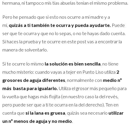
hermana, ni tampoco mis tías abuelas tenían el mismo problema.
Pero he pensado que si esto nos ocurre a mi madre y a
mí,
quizás a ti también te ocurra y pueda ayudarte.
Puede
ser que te ocurra y que no lo sepas, o no te hayas dado cuenta.
Si haces la prueba y te ocurre en este post vas a encontrar la
manera de solventarlo.
Si te ocurre lo mismo
la solución es bien sencilla
, no tiene
mucho misterio: cuando vayas a tejer en Punto Liso utiliza
2
grosores de aguja diferentes
, normalmente con
medio nº
más basta para igualarlo.
Utiliza el grosor más pequeño para
la vuelta que hagas más flojita (en nuestro caso la del revés,
pero puede ser que a ti te ocurra en la del derecho). Ten en
cuenta que
si la lana es gruesa
, quizás sea necesario
utilizar
un nº menos de aguja y no medio
.