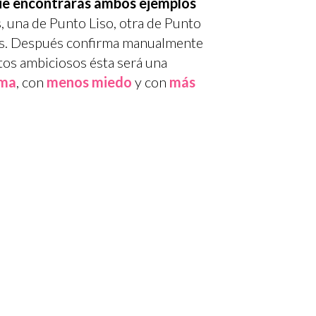
 que encontrarás ambos ejemplos
s, una de Punto Liso, otra de Punto
ejas. Después confirma manualmente
tos ambiciosos ésta será una
ma
, con
menos miedo
y con
más