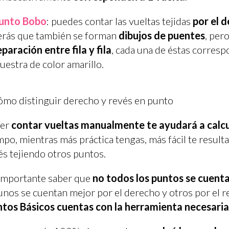
unto Bobo
: puedes contar las vueltas tejidas
por el d
erás que también se forman
dibujos de puentes
, pero
eparación entre fila y fila
, cada una de éstas corres
uestra de color amarillo.
ber
contar vueltas manualmente te ayudará a calcu
mpo, mientras más práctica tengas, más fácil te resul
és tejiendo otros puntos.
importante saber que
no todos los puntos se cuenta
unos se cuentan mejor por el derecho y otros por el r
tos Básicos cuentas con la herramienta necesaria