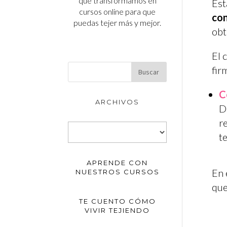
que transformamos en
Est
cursos online para que
con
puedas tejer más y mejor.
obt
El 
fir
C
ARCHIVOS
D
r
Archivos
t
APRENDE CON
En 
NUESTROS CURSOS
que
TE CUENTO CÓMO
VIVIR TEJIENDO