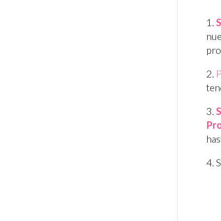
S
nue
pro
P
ten
S
Pro
has
S