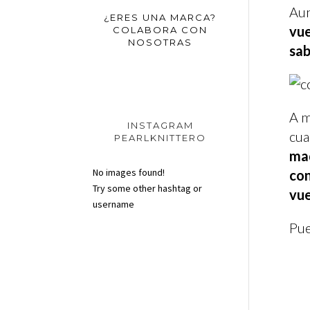
Aun
¿ERES UNA MARCA?
vue
COLABORA CON
NOSOTRAS
sa
A m
INSTAGRAM
cua
PEARLKNITTERO
mad
No images found!
con
Try some other hashtag or
vue
username
Pue