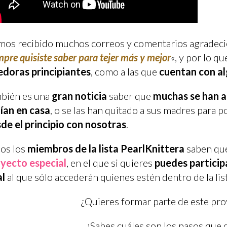
os recibido muchos correos y comentarios agradecie
mpre quisiste saber para tejer más y mejor
«, y por lo q
edoras principiantes
, como a las que
cuentan con al
bién es una
gran noticia
saber que
muchas se han a
ían en casa
, o se las han quitado a sus madres para 
de el principio con nosotras
.
os los
miembros de la lista PearlKnittera
saben qu
yecto especial
, en el que si quieres
puedes participa
al
al que sólo accederán quienes estén dentro de la list
¿Quieres formar parte de este pro
¿Sabes cuáles son los pasos que