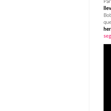
Par
lle
Bob
que
he
se