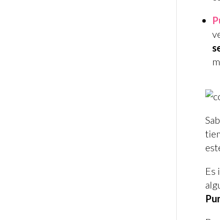
P
v
s
m
Sa
tie
est
Es 
alg
Pun