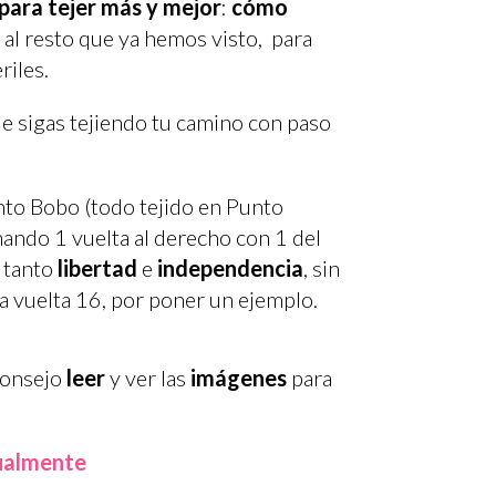
para tejer más y mejor
:
cómo
al resto que ya hemos visto, para
riles.
ue sigas tejiendo tu camino con paso
nto Bobo
(todo tejido en Punto
nando 1 vuelta al derecho con 1 del
o tanto
libertad
e
independencia
, sin
a vuelta 16, por poner un ejemplo.
consejo
leer
y ver las
imágenes
para
ualmente