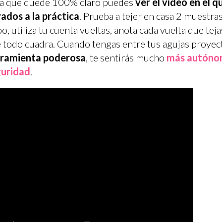
a que quede 100% claro puedes
ver el vídeo en el
vados a la práctica
. Prueba a tejer en casa 2 muestra
o, utiliza tu cuenta vueltas, anota cada vuelta que t
 todo cuadra. Cuando tengas entre tus agujas proyec
rramienta poderosa
, te sentirás mucho
más autóno
guridad
.