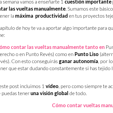
a semana vamos a enseñarte 1
cuestión importante 
tar las vueltas manualmente
. Sumamos este básico 
ener la
máxima productividad
en tus proyectos teje
capítulo de hoy te va a aportar algo importante para q
me:
ómo contar las vueltas manualmente tanto en
Pu
erecho o en Punto Revés) como en
Punto Liso
(alter
evés). Con esto conseguirás
ganar autonomía
, por l
ener que estar dudando constantemente si has tejido l
este post incluimos 1
vídeo
, pero como siempre te a
 puedas tener
una visión global
de todo.
Cómo contar vueltas man