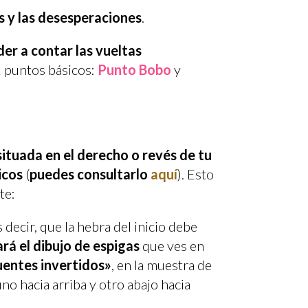
os y las desesperaciones
.
er a contar las vueltas
2 puntos básicos:
Punto Bobo
y
situada en el derecho o revés de tu
icos
(
puedes consultarlo
aquí
). Esto
te:
es decir, que la hebra del inicio debe
rá el dibujo de espigas
que ves en
puentes invertidos»
, en la muestra de
uno hacia arriba y otro abajo hacia