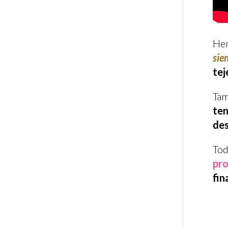
Hem
sie
tej
Tam
ten
des
Tod
pro
fin