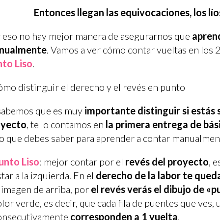
Entonces llegan las equivocaciones, los lí
 eso no hay mejor manera de asegurarnos que
aprend
nualmente
. Vamos a ver cómo contar vueltas en los 
to Liso
.
sabemos que es muy
importante distinguir si estás 
oyecto
, te lo contamos en
la primera entrega de bás
lo que debes saber para aprender a contar manualmen
unto Liso
: mejor contar por el
revés del proyecto
, 
tar a la izquierda. En el
derecho de la labor te queda
a imagen de arriba, por
el revés verás el dibujo de «
olor verde, es decir, que cada fila de puentes que ves, 
onsecutivamente
corresponden a 1 vuelta
.