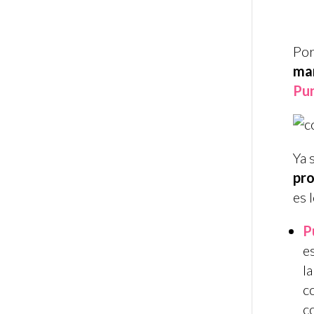
Por
ma
Pun
Ya 
pr
es 
P
es
l
c
c