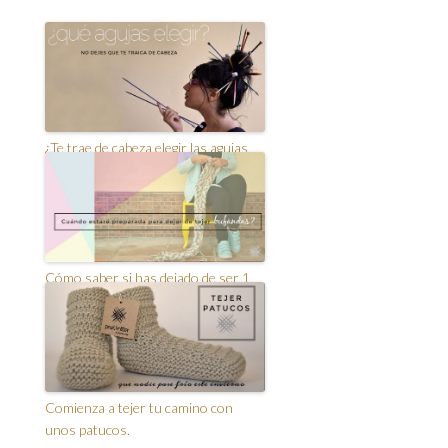
¿Te trae de cabeza elegir las agujas
que mejor te van?
Cómo saber si has dejado de ser 1
tejedora novata
Comienza a tejer tu camino con
unos patucos.